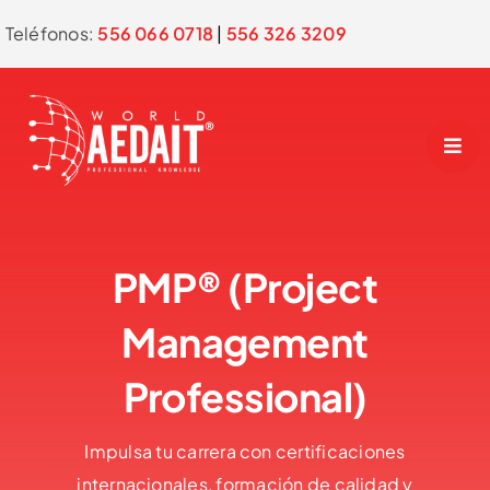
Skip
Teléfonos:
556 066 0718
|
556 326 3209
to
content
PMP® (Project
Management
Professional)
Impulsa tu carrera con certificaciones
internacionales, formación de calidad y