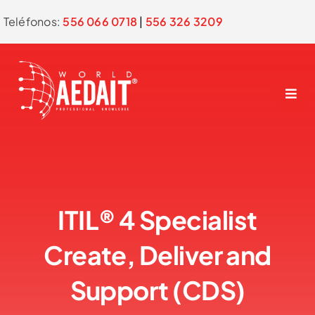
Skip
Teléfonos:
556 066 0718
|
556 326 3209
to
content
ITIL® 4 Specialist
Create, Deliver and
Support (CDS)