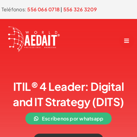
Skip
Teléfonos:
556 066 0718
|
556 326 3209
to
content
ITIL® 4 Leader: Digital
and IT Strategy (DITS)
Escríbenos por whatsapp